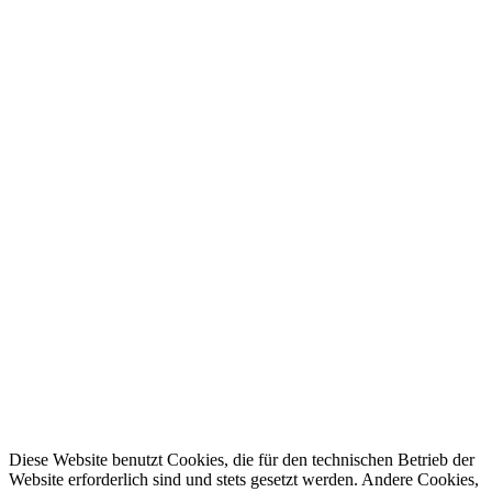
Infos
Der Honigladen
Honigsorten
Das Bienenhaus
Honig / Bienen / Wärme
Geschenkideen
* Alle Preise inkl. gesetzl. Mehrwertsteuer zzgl.
Versandkosten
und
ggf. Nachnahmegebühren, wenn nicht anders beschrieben.
Bitte beachten Sie den Mindestbestellwert von 20,00 €.
Cookie-Einstellungen
Kontakt
Versand und Zahlungsbedingungen
Widerrufsrecht
Datenschutz
AGB
Impressum
Made with ♥ by BlurCreative
Diese Website benutzt Cookies, die für den technischen Betrieb der
Website erforderlich sind und stets gesetzt werden. Andere Cookies,